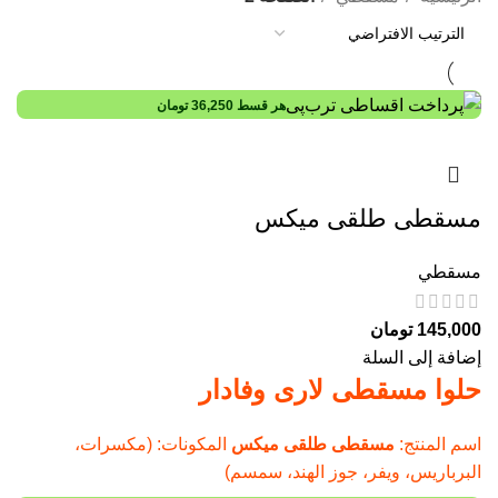
هر قسط
36,250
تومان
مسقطی طلقی میکس
مسقطي
145,000
تومان
إضافة إلى السلة
حلوا مسقطی لاری وفادار
اسم المنتج:
مسقطی طلقی میکس
المكونات: (مكسرات،
البرباریس، ويفر، جوز الهند، سمسم)