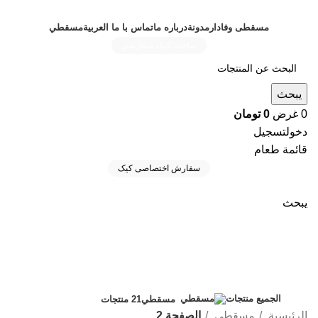
مسقطی وفادار
مدونة
درباره ما
تماس با ما
العربية
مسقطي
ساخت کیک سفارشی
يبحث
0
غرض
0
تومان
دخولتسجيل
قائمة طعام
سفارش اختصاصی کیک
يبحث
مسقطي
فئات
الجميع
منتجات
مسقطي
21 منتجات
الرئيسية
مسقطي
الصفحة 2