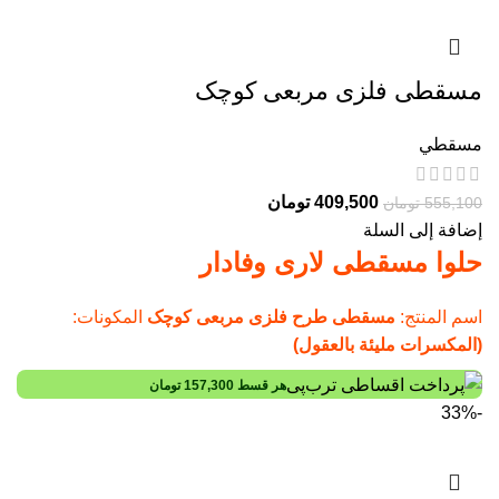
مسقطی فلزی مربعی کوچک
مسقطي
409,500
تومان
555,100
تومان
إضافة إلى السلة
حلوا مسقطی لاری وفادار
اسم المنتج:
مسقطی طرح فلزی مربعی کوچک
المكونات:
(
المكسرات مليئة بالعقول
)
هر قسط
157,300
تومان
-33%