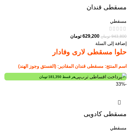
مسقطی قندان
مسقطي
629,200
تومان
943,800
تومان
إضافة إلى السلة
حلوا مسقطی لاری وفادار
اسم المنتج: مسقطی قندان
المقادير: (الفستق وجوز الهند)
هر قسط
181,350
تومان
-33%
مسقطی کادویی
مسقطي