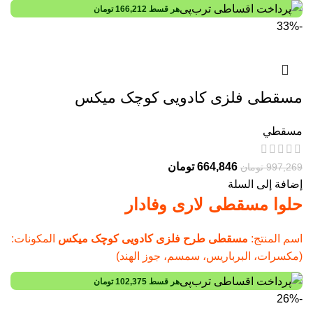
هر قسط
166,212
تومان
-33%
مسقطی فلزی کادویی کوچک میکس
مسقطي
664,846
تومان
997,269
تومان
إضافة إلى السلة
حلوا مسقطی لاری وفادار
اسم المنتج:
مسقطی طرح فلزی کادویی کوچک میکس
المكونات:
(مكسرات، البرباریس، سمسم، جوز الهند)
هر قسط
102,375
تومان
-26%