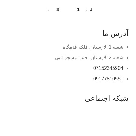
→
3
2
1
←
آدرس ما
شعبه 1: لارستان، فلکه قدمگاه
شعبه 2: لارستان، جنب مسجدالنبی
07152345904
09177810551
شبکه اجتماعی