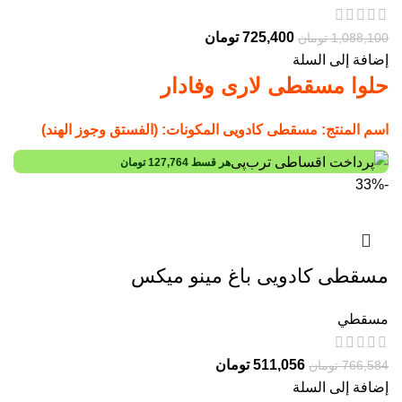
725,400
تومان
1,088,100
تومان
إضافة إلى السلة
حلوا مسقطی لاری وفادار
اسم المنتج: مسقطی کادویی
المكونات: (الفستق وجوز الهند)
هر قسط
127,764
تومان
-33%
مسقطی کادویی باغ مینو میکس
مسقطي
511,056
تومان
766,584
تومان
إضافة إلى السلة