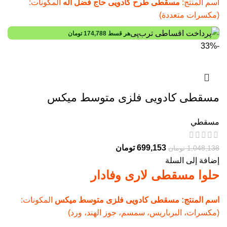
اسم المنتج:
مسقطی طرح کادویی حاج فضل اله
المكونات:
(مكسرات متعددة)
هر قسط
174,788
تومان
-33%
مسقطی کادویی فلزی متوسط میکس
مسقطي
699,153
تومان
1,048,138
تومان
إضافة إلى السلة
حلوا مسقطی لاری وفادار
اسم المنتج: مسقطی کادویی فلزی متوسط میکس
المكونات:
(مكسرات، البرباریس، سمسم، جوز الهند، ورد)