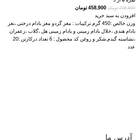
458,900
تومان
738,400
تومان
افزودن به سبد خرید
وزن خالص :450 گرم ترکیبات : مغز گردو مغز بادام درختی ،نغز
بادام هندی ،خلال بادام زمینی و بادام زمینی هل ،گلاب ،زعفران
،نشاسته گندم.شکر و روغن کد محصول : 6 تعداد درکارتن :20
عدد
آدرس ما