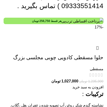
09333551414 ) تماس بگیرید .
هر قسط
256,750
تومان
-17%
حلوا مسقطی کادویی چوبی مجلسی بزرگ
مسقطی
1,027,000
تومان
1,235,000
تومان
افزودن به سبد خرید
ترکیبات
:
نشاسته گندم شکر روغن آب تصویه شده،زعفران ،هل ،گلاب.