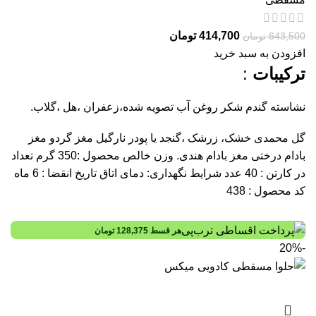
414,700
تومان
643,500
تومان
افزودن به سبد خرید
ترکیبات
:
نشاسته گندم شکر روغن آب تصویه شده،زعفران ،هل ،گلاب.
گل محمدی خشک، زرشک ،گنجد یا پودر نارگیل مغز گردو مغز
بادام درختی مغز بادام هندی. وزن خالص محصول :350 گرم تعداد
در کارتن : 40 عدد شرایط نگهداری: دمای اتاق تاریخ انقضا : 6 ماه
کد محصول : 438
هر قسط
128,375
تومان
-20%