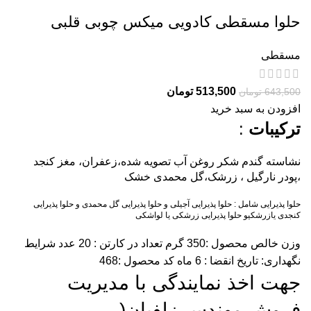
حلوا مسقطی کادویی میکس چوبی قلبی
مسقطی
513,500
تومان
643,500
تومان
افزودن به سبد خرید
ترکیبات
:
نشاسته گندم شکر روغن آب تصویه شده،زعفران، مغز کنجد
،پودر نارگیل ، زرشک،گل محمدی خشک
حلوا پذیرایی شامل : حلوا پذیرایی آجیلی و حلوا پذیرایی گل محمدی و حلوا پذیرایی
کنجدی یازرشکیو حلوا پذیرایی زرشکی یا لواشکی
وزن خالص محصول :350 گرم تعداد در کارتن : 20 عدد شرایط
نگهداری: تاریخ انقضا : 6 ماه کد محصول :468
جهت اخذ نمایندگی با مدیریت
فروش مهندس زلفیان(