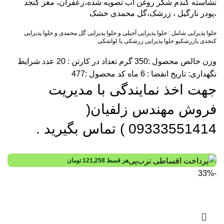
نشاسته گندم شکر روغن آب تصویه شده،زعفران، مغز کنجد
،پودر نارگیل ، زرشک،گل محمدی خشک
حلوا پذیرایی شامل : حلوا پذیرایی آجیلی و حلوا پذیرایی گل محمدی و حلوا پذیرایی
کنجدی یازرشکیو حلوا پذیرایی زرشکی یا لواشکی
وزن خالص محصول :350 گرم تعداد در کارتن : 20 عدد شرایط
نگهداری: تاریخ انقضا : 6 ماه کد محصول :477
جهت اخذ نمایندگی با مدیریت
فروش مهندس زلفیان(
09333551414 ) تماس بگیرید .
هر قسط
121,258
تومان
-33%