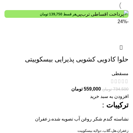
هر قسط
139,750
تومان
-24%
حلوا کادویی کشویی پذیرایی بیسکوییتی
مسقطی
559,000
تومان
734,500
تومان
افزودن به سبد خرید
ترکیبات
:
نشاسته گندم شکر روغن آب تصویه شده،زعفران
زعفران،هل،گلاب، دولایه بیسکوییت