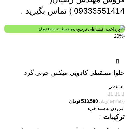
09333551414 ) تماس بگیرید .
هر قسط
128,375
تومان
-20%
حلوا مسقطی کادویی میکس چوبی گرد
مسقطی
513,500
تومان
643,500
تومان
افزودن به سبد خرید
ترکیبات
: