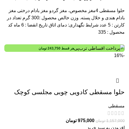
حلوا مسقطی 4مغز مخصوص، مغز گردو مغز بادام درختی مغز
بادام هندی و خلال پسته. وزن خالص محصول :300 گرم تعداد در
کارتن : 5 عدد شرایط نگهداری: دمای اتاق تاریخ انقضا : 6 ماه کد
محصول : 335
هر قسط
243,750
تومان
-16%
حلوا مسقطی کادویی چوبی مجلسی کوچک
مسقطی
975,000
تومان
1,157,000
تومان
افزودن به سبد خرید