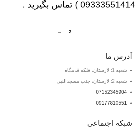
09333551414 ) تماس بگیرید .
→
2
1
آدرس ما
شعبه 1: لارستان، فلکه قدمگاه
شعبه 2: لارستان، جنب مسجدالنبی
07152345904
09177810551
شبکه اجتماعی