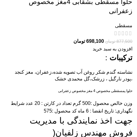
حلوا مسقطی بشقابی 4مغز مخصوص
زعفرانی
مسقطی
698,100
تومان
877,500
تومان
افزودن به سبد خرید
ترکیبات
:
نشاسته گندم شکر روغن آب تصویه شده،زعفران، مغز کنجد
،پودر نارگیل ، زرشک،گل محمدی خشک
حلوا پمسقطی مخصوص 4 مغز مخصوص زعفرانی
وزن خالص محصول :500 گرم تعداد در کارتن : 20 عدد شرایط
نگهداری: تاریخ انقضا : 6 ماه کد محصول :575
جهت اخذ نمایندگی با مدیریت
فروش مهندس زلفیان(